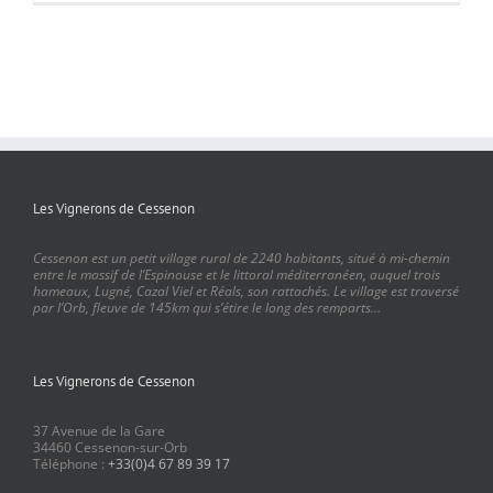
Les Vignerons de Cessenon
Cessenon est un petit village rural de 2240 habitants, situé à mi-chemin
entre le massif de l’Espinouse et le littoral méditerranéen, auquel trois
hameaux, Lugné, Cazal Viel et Réals, son rattachés. Le village est traversé
par l’Orb, fleuve de 145km qui s’étire le long des remparts…
Les Vignerons de Cessenon
37 Avenue de la Gare
34460 Cessenon-sur-Orb
Téléphone :
+33(0)4 67 89 39 17